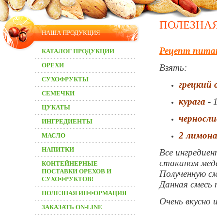
ПОЛЕЗНА
НАША ПРОДУКЦИЯ
Рецепт питат
КАТАЛОГ ПРОДУКЦИИ
ОРЕХИ
Взять:
СУХОФРУКТЫ
грецкий 
СЕМЕЧКИ
курага
- 
ЦУКАТЫ
черносли
ИНГРЕДИЕНТЫ
2 лимон
МАСЛО
НАПИТКИ
Все ингредиен
стаканом мед
КОНТЕЙНЕРНЫЕ
ПОСТАВКИ ОРЕХОВ И
Полученную см
СУХОФРУКТОВ!
Данная смесь 
ПОЛЕЗНАЯ ИНФОРМАЦИЯ
Очень вкусно 
ЗАКАЗАТЬ ON-LINE